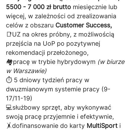
5500 - 7 000 zł brutto
miesięcznie lub
więcej, w zależności od zrealizowania
celów z obszaru
Customer Success,
📑UZ na okres próbny, z możliwością
przejścia na UoP po pozytywnej
rekomendacji przełożonego,
🏘️pracę w trybie hybrydowym
(w biurze
w Warszawie)
⏱️ 5 dniowy tydzień pracy w
dwuzmianowym systemie pracy (9-
17/11-19)
💻służbowy sprzęt, aby wykonywać
swoją pracę przyjemnie i efektywnie,
🤸dofinansowanie do karty
MultiSport
i