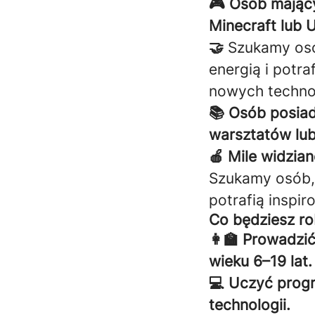
🎮 Osób mający
Minecraft lub U
🤝
Szukamy osó
energią i potr
nowych technol
📚 Osób posiad
warsztatów lub
🍎 Mile widzia
Szukamy osób, 
potrafią inspi
Co będziesz ro
👩‍🏫 Prowadzić
wieku 6–19 lat.
💻 Uczyć progr
technologii.