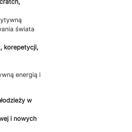
cratch,
zytywną
wania świata
 korepetycji,
wną energią i
młodzieży w
wej i nowych