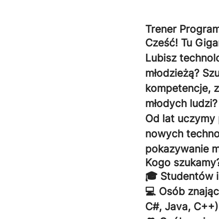
Trener Program
Cześć! Tu Giga
Lubisz technolo
młodzieżą? Szu
kompetencje, z
młodych ludzi?
Od lat uczymy 
nowych technolo
pokazywanie mł
Kogo szukamy
🎓 Studentów i
💻 Osób znając
C#, Java, C++)