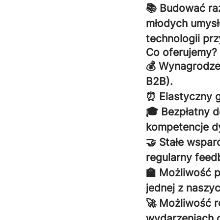
📚 Budować ra
młodych umysł
technologii prz
Co oferujemy?
💰 Wynagrodzen
B2B).
⏰ Elastyczny g
🎓 Bezpłatny d
kompetencje d
🤝 Stałe wspar
regularny feed
🏫 Możliwość p
jednej z naszy
🚀 Możliwość r
wydarzeniach o