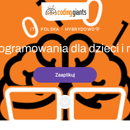
IT
·
POLSKA
·
HYBRYDOWO
ogramowania dla dzieci i
Zaaplikuj