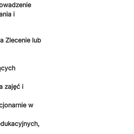
rowadzenie
nia i
a Zlecenie lub
ących
 zajęć i
cjonarnie w
edukacyjnych,