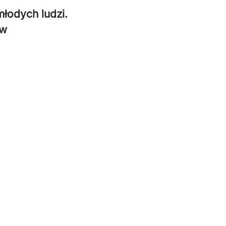
młodych ludzi.
ów