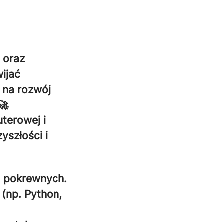
i oraz
wijać
 na rozwój
🚀
terowej i
yszłości i
b pokrewnych.
(np. Python,