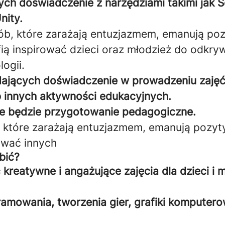
ch doświadczenie z narzędziami takimi jak S
nity.
b, które zarażają entuzjazmem, emanują po
afią inspirować dzieci oraz młodzież do odkry
ogii.
ających doświadczenie w prowadzeniu zajęć,
 innych aktywności edukacyjnych.
ne będzie przygotowanie pedagogiczne.
które zarażają entuzjazmem, emanują pozyty
rować innych
bić?
 kreatywne i angażujące zajęcia dla dzieci i 
amowania, tworzenia gier, grafiki komputero