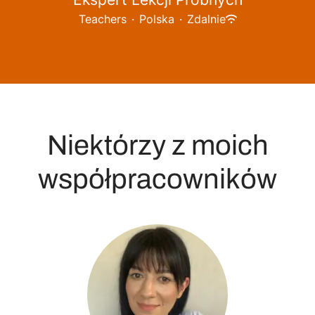
Teachers
·
Polska
·
Zdalnie
Niektórzy z moich
współpracowników